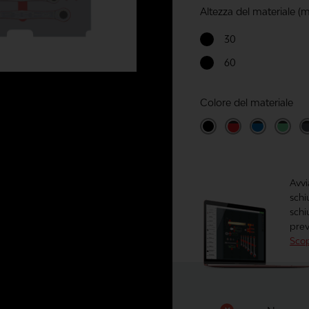
Altezza del materiale (
30
60
Colore del materiale
Avvi
schi
schi
prev
Scop