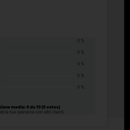
0 %
0 %
0 %
0 %
0 %
ione media: 0 da 10 (0 votes)
di la tua opinione con altri clienti