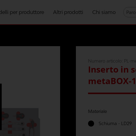
elli per produttore
Altri prodotti
Chi siamo
Numero articolo:
PL-m
Inserto in 
metaBOX-1
Materiale
Schiuma - LD29