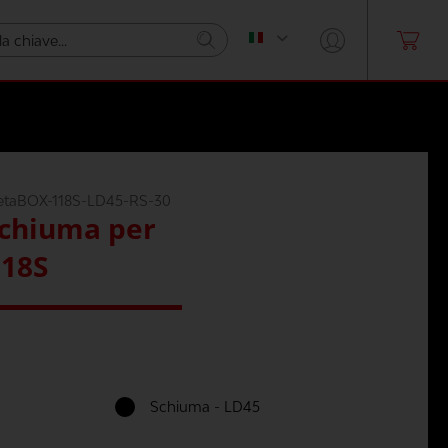
etaBOX-118S-LD45-RS-30
schiuma per
18S
Schiuma - LD45