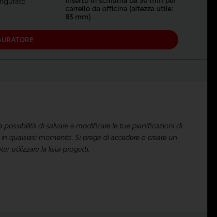
Inserto in schiuma da 30 mm per
igurato
carrello da officina (altezza utile:
83 mm)
GURATORE
 la possibilità di salvare e modificare le tue pianificazioni di
in qualsiasi momento. Si prega di accedere o creare un
 utilizzare la lista progetti.