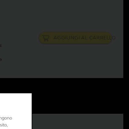
AGGIUNGI AL
CARRELLO
ne
a
vengono
sito,