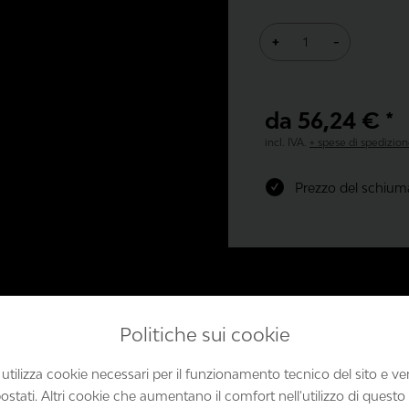
+
-
da 56,24 € *
incl. IVA.
+ spese di spedizio
Prezzo del schium
Politiche sui cookie
Produktsicherheit
 utilizza cookie necessari per il funzionamento tecnico del sito e 
tati. Altri cookie che aumentano il comfort nell'utilizzo di questo 