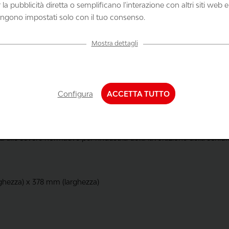
la pubblicità diretta o semplificano l'interazione con altri siti web e
ngono impostati solo con il tuo consenso.
di vapori chimici
Mostra dettagli
urazione
le degli utensili dall'inserto in schiuma
o necessario
one e pulizia
Configura
ACCETTA TUTTO
nalità di comfort
lle severe normative per l'industria della lavorazione della schi
iche e...
ghezza) x 378 mm (larghezza)