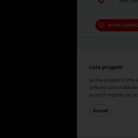
Non conf
AVVIA CONFI
Lista progetti
La lista progetti ti offre
schiuma personalizzate 
account negozio per poter
Accedi