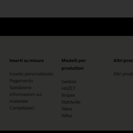
Inserti su misura
Modelli per
Altri pro
produttori
Inserto personalizzato
Altri prodo
Pagamento
Gedore
Spedizione
HAZET
Informazioni sul
Knipex
materiale
Stahlwille
Contattateci
Wera
Wiha