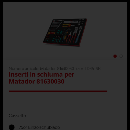
Numero articolo:
Matador-81630030-75er-LD45-SR
Inserti in schiuma per
Matador 81630030
Cassetto
75er Einzelschublade