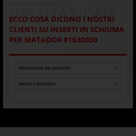
VALUTAZIONE DEL PRODOTTO
VALUTAZIONE
ECCO COSA DICONO I NOSTRI
CLIENTI SU INSERTI IN SCHIUMA
PER MATADOR 81630030
Valutazione del prodotto
5 Stars
0 %
Valuta il prodotto
4 Stars
0 %
Le recensioni verranno pubblicate
3 Stars
0 %
dopo verifica.
2 Stars
0 %
1 Star
0 %