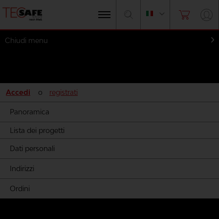
Chiudi menu
Il mio account
Accedi
o
registrati
Panoramica
Lista dei progetti
Dati personali
Indirizzi
Ordini
Modelli per produttore