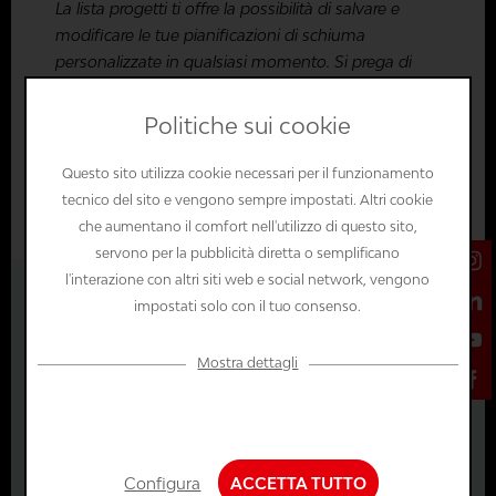
La lista progetti ti offre la possibilità di salvare e
modificare le tue pianificazioni di schiuma
personalizzate in qualsiasi momento. Si prega di
accedere o creare un account negozio per poter
utilizzare la lista progetti.
Politiche sui cookie
Accedi
Questo sito utilizza cookie necessari per il funzionamento
tecnico del sito e vengono sempre impostati. Altri cookie
che aumentano il comfort nell'utilizzo di questo sito,
servono per la pubblicità diretta o semplificano
l'interazione con altri siti web e social network, vengono
da 114,20 € *
impostati solo con il tuo consenso.
incl. IVA.
+ spese di spedizione
Mostra dettagli
Prezzo del schiuma
Configurazione
Tecnico necessario
+
-
Configura
ACCETTA TUTTO