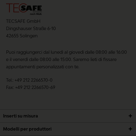
Valutazione media: 0 da 10 (0 votes)
Condividi la tua opinione con altri clienti
TECSAFE GmbH
Dingshauser Straße 6-10
Scrivi una valutazione
42655 Solingen
Puoi raggiungerci dal lunedì al giovedì dalle 08:00 alle 16:00
e il venerdì dalle 08:00 alle 15:00. Saremo lieti di fissare
appuntamenti personalizzati con te.
I campi contrassegnati con un * sono obbligatori.
Tel.: +49 212 2266570-0
Ho preso visione delle
informative sulla privacy
.
Fax: +49 212 2266570-69
SALVA
Inserti su misura
Modelli per produttori