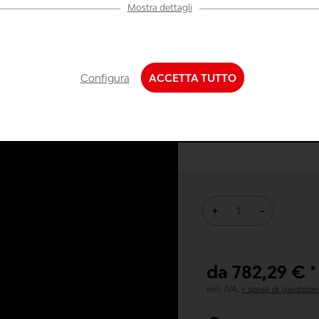
Mostra dettagli
urazione
Lista progetti
La lista progetti ti offre
o necessario
schiuma personalizzate 
Configura
ACCETTA TUTTO
account negozio per poter
nalità di comfort
Accedi
iche e...
+
-
da 782,29 € *
incl. IVA.
+ spese di spedizio