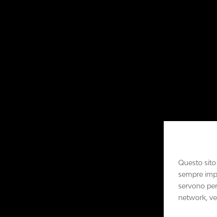
Questo sito
sempre impos
servono per 
network, ve