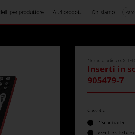
elli per produttore
Altri prodotti
Chi siamo
Numero articolo:
STIER
Inserti in 
905479-7
Cassetto
7 Schubladen
65er Einzelschubl