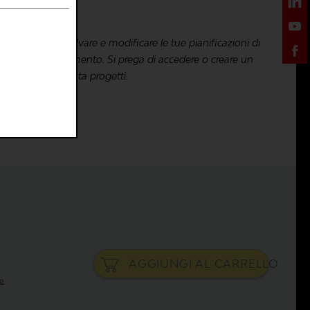
 la possibilità di salvare e modificare le tue pianificazioni di
in qualsiasi momento. Si prega di accedere o creare un
 utilizzare la lista progetti.
AGGIUNGI AL
CARRELLO
ne