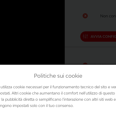
Non conf
AVVIA CONFI
Non conf
Politiche sui cookie
AVVIA CONFI
 utilizza cookie necessari per il funzionamento tecnico del sito e 
tati. Altri cookie che aumentano il comfort nell'utilizzo di questo 
la pubblicità diretta o semplificano l'interazione con altri siti web e
ngono impostati solo con il tuo consenso.