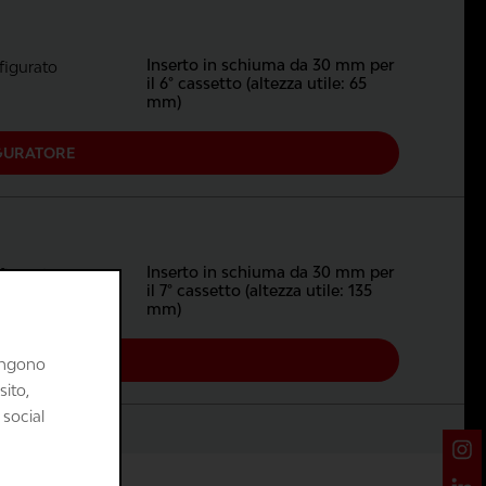
Inserto in schiuma da 30 mm per
igurato
il 6° cassetto (altezza utile: 65
mm)
GURATORE
Inserto in schiuma da 30 mm per
igurato
il 7° cassetto (altezza utile: 135
mm)
GURATORE
vengono
sito,
 social