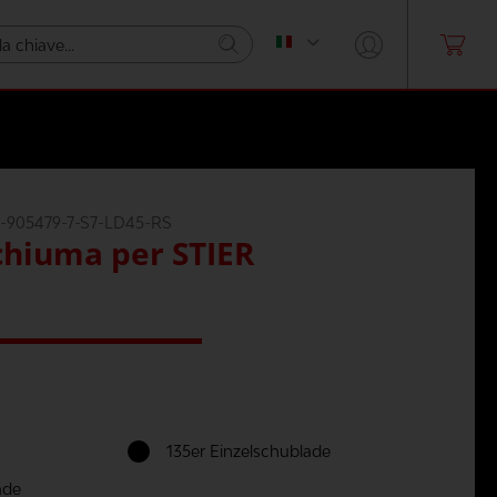
-905479-7-S7-LD45-RS
schiuma per STIER
135er Einzelschublade
ade