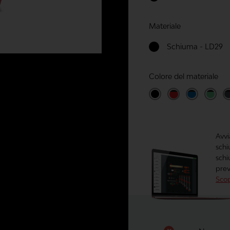
Materiale
Schiuma - LD29
Colore del materiale
Avvi
schi
schi
prev
Scop