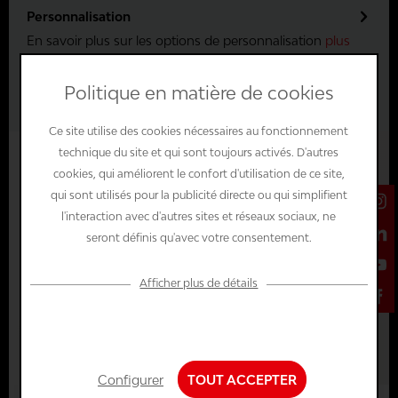
Personnalisation
En savoir plus sur les options de personnalisation
plus
Herstellerinformation
Politique en matière de cookies
Erfahren Sie mehr zu den Herstellerinformationen
plus
Ce site utilise des cookies nécessaires au fonctionnement
technique du site et qui sont toujours activés. D'autres
ÉVALUATION DU PRODUIT
cookies, qui améliorent le confort d'utilisation de ce site,
ÉVALUATION
qui sont utilisés pour la publicité directe ou qui simplifient
CE QUE NOS CLIENTS DISENT DE
l'interaction avec d'autres sites et réseaux sociaux, ne
CALAGE MOUSSE POUR
seront définis qu'avec votre consentement.
SYSTAINER M187
Afficher plus de détails
Configuration
Évaluation du produit
Nécessaire sur le plan...
Configurer
TOUT ACCEPTER
5 Stars
0 %