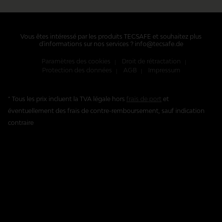
Vous êtes intéressé par les produits TECSAFE et souhaitez plus
d'informations sur nos services ? info@tecsafe.de
Paramètres des cookies
Droit de rétractation
Protection des données
AGB
Impressum
* Tous les prix incluent la TVA légale hors
frais de port
et
éventuellement des frais de contre-remboursement, sauf indication
contraire