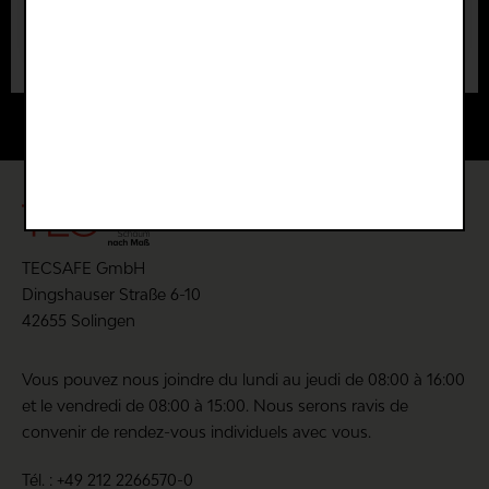
Évaluer le produit
Fonctions de confort
4 Stars
0 %
Les évaluations seront publiées après
3 Stars
0 %
vérification.
Statistiques et suivi
2 Stars
0 %
1 Star
0 %
Évaluation moyenne : 0 sur 10 (0 votes)
Partagez votre avis avec d'autres clients
TECSAFE GmbH
Dingshauser Straße 6-10
Écrire une évaluation
42655 Solingen
Vous pouvez nous joindre du lundi au jeudi de 08:00 à 16:00
et le vendredi de 08:00 à 15:00. Nous serons ravis de
convenir de rendez-vous individuels avec vous.
Les champs marqués d'un * sont obligatoires.
Tél. : +49 212 2266570-0
J'ai pris connaissance des
politique de