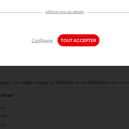
Afficher plus de détails
ration
ns chimiques
ire sur le plan...
de la garniture en mousse
Configurer
TOUT ACCEPTER
ons de confort
 nettoyer
iques et suivi
spect des règles strictes de l'industrie de transformation des mou
 totale*
2 mm
0 mm
1 mm