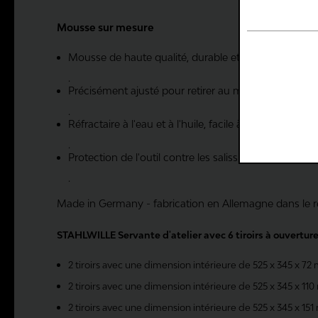
Mousse sur mesure
Configu
Mousse de haute qualité, durable et sans émanatio
Nécessa
.
Précisément ajusté pour retirer au mieux les outils 
.
Foncti
Réfractaire à l'eau et à l'huile, facile à entretenir et à
.
Protection de l'outil contre les salissures et les chocs
Statist
.
Made in Germany - fabrication en Allemagne dans le re
STAHLWILLE Servante d'atelier avec 6 tiroirs à ouverture
2 tiroirs avec une dimension intérieure de 525 x 345 x 7
2 tiroirs avec une dimension intérieure de 525 x 345 x 11
2 tiroirs avec une dimension intérieure de 525 x 345 x 15