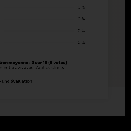
0 %
0 %
0 %
0 %
tion moyenne : 0 sur 10 (0 votes)
z votre avis avec d'autres clients
e une évaluation