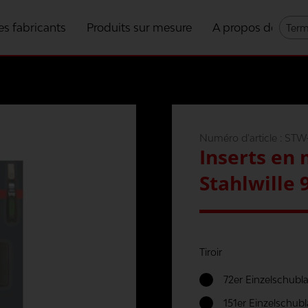
es fabricants
Produits sur mesure
A propos de nous
Numéro d'article :
STW-
Inserts en
Stahlwille 
Tiroir
72er Einzelschubl
151er Einzelschub