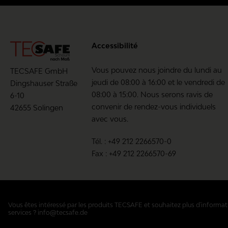
Accessibilité
Vous pouvez nous joindre du lundi au
TECSAFE GmbH
jeudi de 08:00 à 16:00 et le vendredi de
Dingshauser Straße
08:00 à 15:00. Nous serons ravis de
6-10
convenir de rendez-vous individuels
42655 Solingen
avec vous.
Tél. : +49 212 2266570-0
Fax : +49 212 2266570-69
Vous êtes intéressé par les produits TECSAFE et souhaitez plus d'informat
services ? info@tecsafe.de