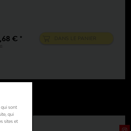
,68 € *
DANS LE
PANIER
on
 qui sont
ite, qui
s sites et