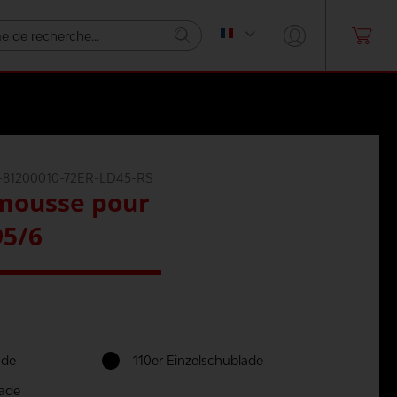
81200010-72ER-LD45-RS
 mousse pour
95/6
ade
110er Einzelschublade
lade