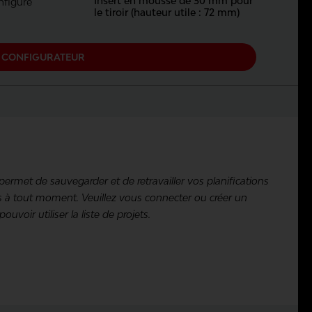
Insert en mousse de 30 mm pour
figuré
le tiroir (hauteur utile : 72 mm)
 CONFIGURATEUR
 permet de sauvegarder et de retravailler vos planifications
s à tout moment. Veuillez vous connecter ou créer un
voir utiliser la liste de projets.