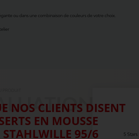
légante ou dans une combinaison de couleurs de votre choix.
elier
U PRODUIT
ALUATION
E NOS CLIENTS DISENT
NSERTS EN MOUSSE
 STAHLWILLE 95/6
5 Stars