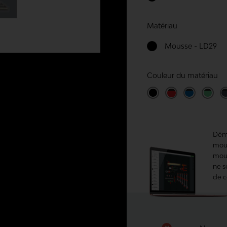
Matériau
Mousse - LD29
Couleur du matériau
Déma
mous
mous
ne s
de c