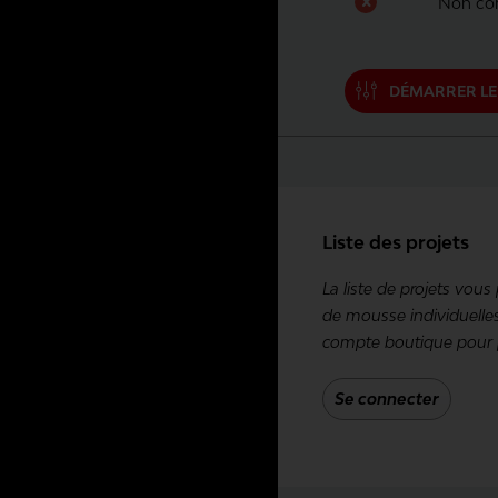
Non con
DÉMARRER LE
Liste des projets
La liste de projets vous
de mousse individuelle
compte boutique pour pou
Se connecter