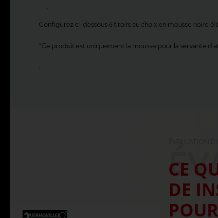
.
Configurez ci-dessous 6 tiroirs au choix en mousse noire é
*Ce produit est uniquement la mousse pour la servante d'at
.
ÉVALUATION D
ÉV
CE QU
DE I
POUR