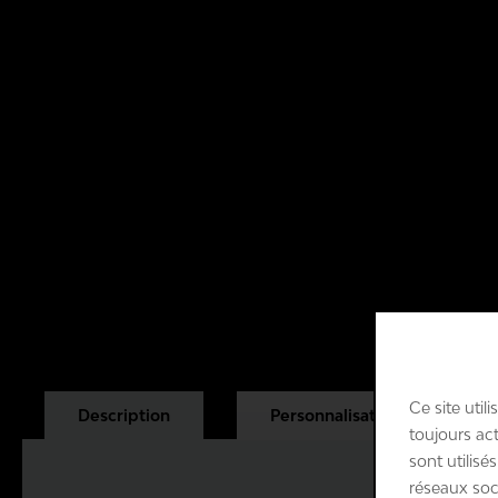
Ce site uti
Description
Personnalisation
toujours act
sont utilisé
réseaux soc