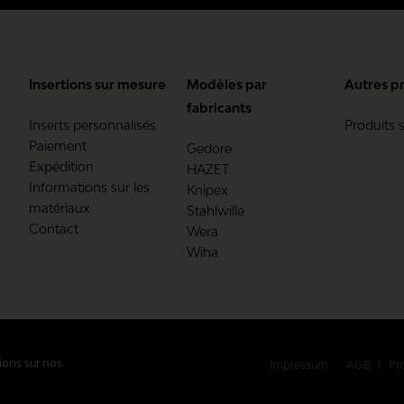
Insertions sur mesure
Modèles par
Autres p
fabricants
Inserts personnalisés
Produits 
Paiement
Gedore
Expédition
HAZET
Informations sur les
Knipex
matériaux
Stahlwille
Contact
Wera
Wiha
ions sur nos
Impressum
AGB
Pr