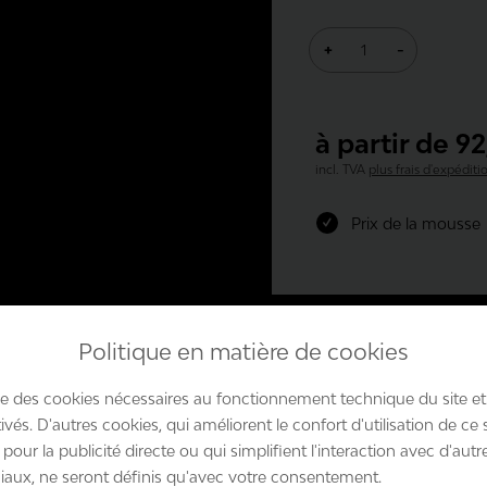
+
-
à partir de 92
incl. TVA
plus frais d'expéditi
Prix de la mousse
Politique en matière de cookies
lise des cookies nécessaires au fonctionnement technique du site et
Produktsicherheit
ivés. D'autres cookies, qui améliorent le confort d'utilisation de ce s
s pour la publicité directe ou qui simplifient l'interaction avec d'autre
iaux, ne seront définis qu'avec votre consentement.