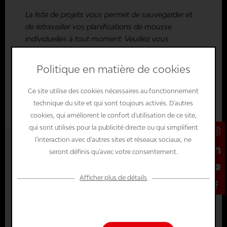
La liste de projets vous permet de sauvegarder et
de retravailler vos planifications de mousse
individuelles à tout moment. Veuillez vous
connecter ou créer un compte boutique pour
pouvoir utiliser la liste de projets.
Politique en matière de cookies
Se connecter
Ce site utilise des cookies nécessaires au fonctionnement
technique du site et qui sont toujours activés. D'autres
cookies, qui améliorent le confort d'utilisation de ce site,
qui sont utilisés pour la publicité directe ou qui simplifient
l'interaction avec d'autres sites et réseaux sociaux, ne
à partir de 92,68 € *
seront définis qu'avec votre consentement.
incl. TVA
plus frais d'expédition
Afficher plus de détails
Prix de la mousse
Configuration
Nécessaire sur le plan...
+
-