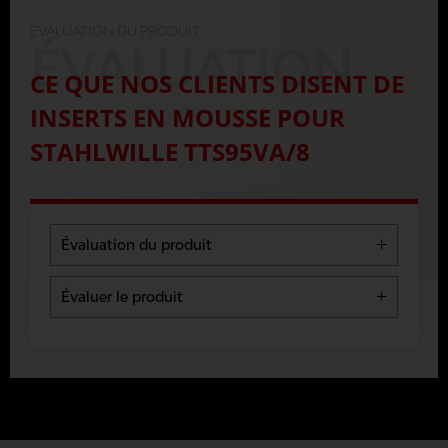
ÉVALUATION DU PRODUIT
ÉVALUATION
CE QUE NOS CLIENTS DISENT DE
INSERTS EN MOUSSE POUR
STAHLWILLE TTS95VA/8
Évaluation du produit
5 Stars
0 %
Évaluer le produit
4 Stars
0 %
Les évaluations seront publiées après
3 Stars
0 %
vérification.
2 Stars
0 %
1 Star
0 %