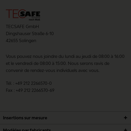
Évaluation moyenne : 0 sur 10 (0 votes)
Partagez votre avis avec d'autres clients
TECSAFE GmbH
Dingshauser Straße 6-10
Écrire une évaluation
42655 Solingen
Vous pouvez nous joindre du lundi au jeudi de 08:00 à 16:00
et le vendredi de 08:00 à 15:00. Nous serons ravis de
convenir de rendez-vous individuels avec vous.
Les champs marqués d'un * sont obligatoires.
Tél. : +49 212 2266570-0
J'ai pris connaissance des
politique de
Fax : +49 212 2266570-69
confidentialité
.
ENREGISTRER
Insertions sur mesure
Modèles par fabricants