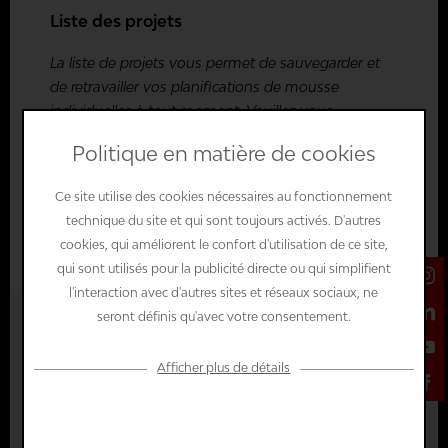
Liste des projets
La liste de projets vous permet de sauvegarder et
de retravailler vos planifications de mousse
individuelles à tout moment. Veuillez vous
connecter ou créer un compte boutique pour
Politique en matière de cookies
pouvoir utiliser la liste de projets.
Ce site utilise des cookies nécessaires au fonctionnement
Se connecter
technique du site et qui sont toujours activés. D'autres
cookies, qui améliorent le confort d'utilisation de ce site,
qui sont utilisés pour la publicité directe ou qui simplifient
l'interaction avec d'autres sites et réseaux sociaux, ne
seront définis qu'avec votre consentement.
à partir de 69,73 € *
incl. TVA
plus frais d'expédition
Afficher plus de détails
Configuration
Prix de la mousse