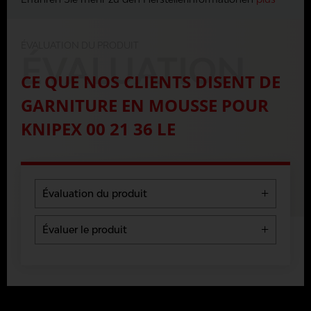
ÉVALUATION DU PRODUIT
ÉVALUATION
CE QUE NOS CLIENTS DISENT DE
GARNITURE EN MOUSSE POUR
KNIPEX 00 21 36 LE
Évaluation du produit
5 Stars
0 %
Évaluer le produit
4 Stars
0 %
Les évaluations seront publiées après
3 Stars
0 %
vérification.
2 Stars
0 %