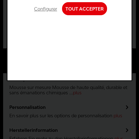
Nécessaire sur le plan...
Configurer
TOUT ACCEPTER
+
-
Fonctions de confort
DANS LE
PANIER
Statistiques et suivi
Description
Mousse sur mesure Mousse de haute qualité, durable et
sans émanations chimiques ....
plus
Personnalisation
En savoir plus sur les options de personnalisation
plus
Herstellerinformation
Erfahren Sie mehr zu den Herstellerinformationen
plus