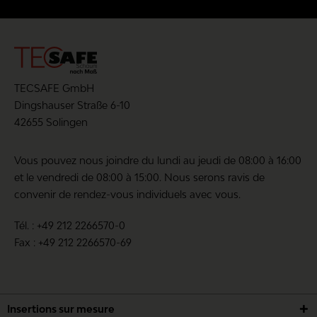
1 Star
0 %
Évaluation moyenne : 0 sur 10 (0 votes)
Partagez votre avis avec d'autres clients
TECSAFE GmbH
Dingshauser Straße 6-10
Écrire une évaluation
42655 Solingen
Vous pouvez nous joindre du lundi au jeudi de 08:00 à 16:00
et le vendredi de 08:00 à 15:00. Nous serons ravis de
convenir de rendez-vous individuels avec vous.
Les champs marqués d'un * sont obligatoires.
Tél. : +49 212 2266570-0
J'ai pris connaissance des
politique de
Fax : +49 212 2266570-69
confidentialité
.
ENREGISTRER
Insertions sur mesure