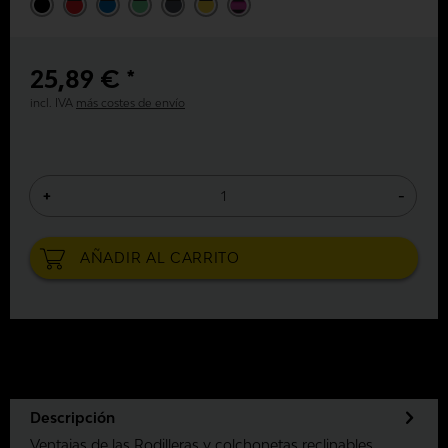
25,89 € *
incl. IVA
más costes de envío
+
-
AÑADIR AL
CARRITO
Descripción
Ventajas de las Rodilleras y colchonetas reclinables