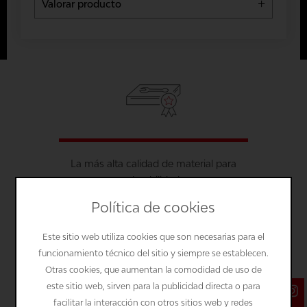
Valorar producto
4 Stars
0 %
Las reseñas se publican después de la
3 Stars
0 %
verificación.
2 Stars
0 %
1 Star
0 %
Valoración promedio: 0 de 10 (0 votes)
La más alta calidad de material para
Comparta su opinión con otros clientes
durabilidad
Escribir una reseña
Política de cookies
Este sitio web utiliza cookies que son necesarias para el
funcionamiento técnico del sitio y siempre se establecen.
Otras cookies, que aumentan la comodidad de uso de
Los campos marcados con * son obligatorios.
este sitio web, sirven para la publicidad directa o para
facilitar la interacción con otros sitios web y redes