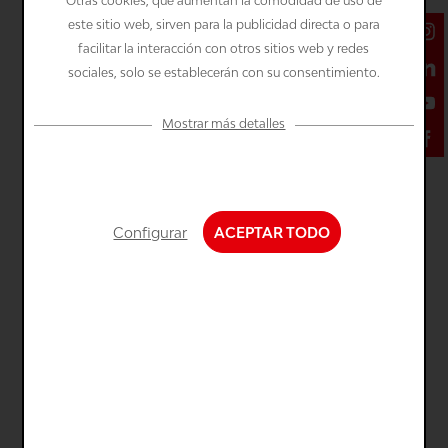
Otras cookies, que aumentan la comodidad de uso de
este sitio web, sirven para la publicidad directa o para
facilitar la interacción con otros sitios web y redes
Los campos marcados con * son obligatorios.
sociales, solo se establecerán con su consentimiento.
He leído la
política de privacidad
.
Mostrar más detalles
Configuración
GUARDAR
Tecnologías innovadoras para la captura
de contorno
Técnicamente necesario
Configurar
ACEPTAR TODO
Funciones de confort
Estadísticas y...