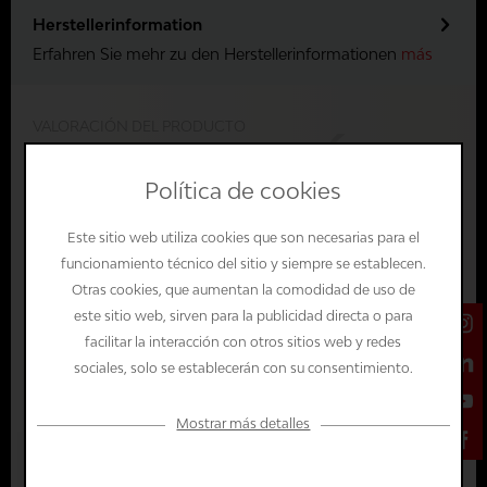
Herstellerinformation
Erfahren Sie mehr zu den Herstellerinformationen
más
VALORACIÓN DEL PRODUCTO
VALORACIÓN
ESTO ES LO QUE DICEN
Política de cookies
NUESTROS CLIENTES SOBRE
Este sitio web utiliza cookies que son necesarias para el
INSERTO DE ESPUMA PARA T-
funcionamiento técnico del sitio y siempre se establecen.
LOCK 2
Otras cookies, que aumentan la comodidad de uso de
este sitio web, sirven para la publicidad directa o para
facilitar la interacción con otros sitios web y redes
sociales, solo se establecerán con su consentimiento.
Reseña del producto
Mostrar más detalles
5 Stars
0 %
Valorar producto
Configuración
4 Stars
0 %