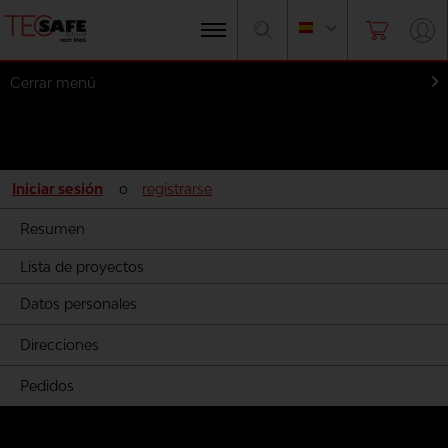
Cerrar menú
Mi cuenta
Iniciar sesión
o
registrarse
Resumen
Lista de proyectos
Datos personales
Direcciones
Pedidos
Espuma por fabricantes