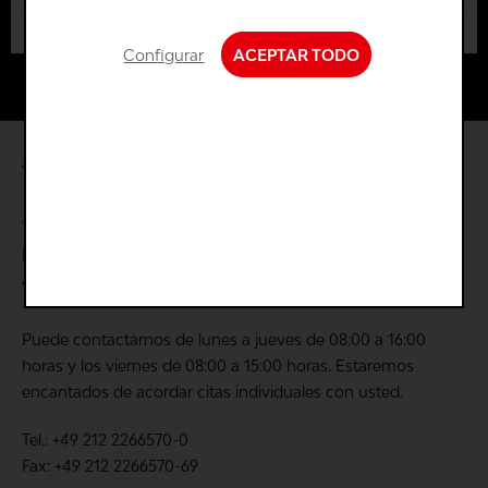
Las reseñas se publican después de la
Técnicamente necesario
3 Stars
0 %
verificación.
Configurar
ACEPTAR TODO
2 Stars
0 %
Funciones de confort
1 Star
0 %
Estadísticas y...
Valoración promedio: 0 de 10 (0 votes)
Comparta su opinión con otros clientes
TECSAFE GmbH
Dingshauser Straße 6-10
Escribir una reseña
42655 Solingen
Puede contactarnos de lunes a jueves de 08:00 a 16:00
horas y los viernes de 08:00 a 15:00 horas. Estaremos
encantados de acordar citas individuales con usted.
Los campos marcados con * son obligatorios.
Tel.: +49 212 2266570-0
He leído la
política de privacidad
.
Fax: +49 212 2266570-69