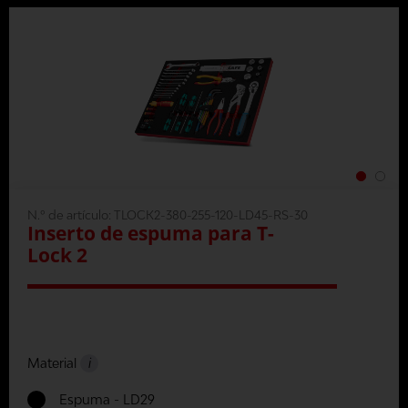
N.º de artículo:
TLOCK2-380-255-120-LD45-RS-30
Inserto de espuma para T-
Lock 2
Material
i
Espuma - LD29